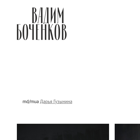
md/mua
Дарья Гузынина