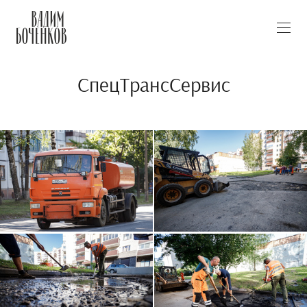
СпецТрансСервис